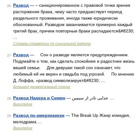
Развод
— – санкционированное с правовой точки зрения
26
расторжение брака, чему часто предшествует период
раздельного проживания, иногда также юридически
обоснованный. Разводом заканчивается примерно каждый
третий брак, причем повторные браки распадаются&#8230;
…
Словарь-справочник по социальной работе
Развод
— Сон о разводе является предупреждением.
27
Подумайте о том, как сделать спокойнее и радостнее жизнь
вашей семьи. Для девушки такой сон означает, что
любимый ей не верен и свадьба под угрозой. По мнению
Д. Лоффа, «развод символизирует&#8230; …
Большой универсальный сонник
Развод Надера и Симин
— جدایی نادر از سیمین …
28
Википедия
Развод по-американски
— The Break Up Жанр комедия,
29
мелодрама …
Википедия