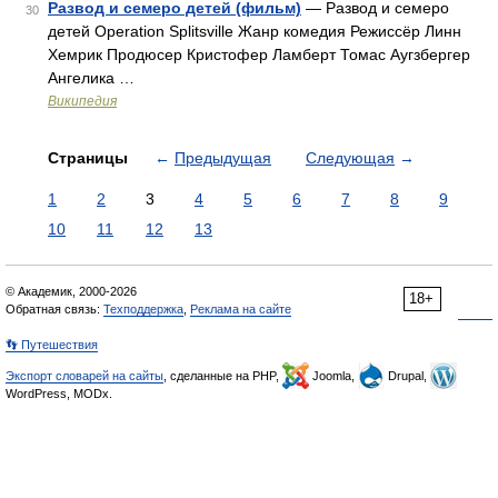
Развод и семеро детей (фильм)
— Развод и семеро
30
детей Operation Splitsville Жанр комедия Режиссёр Линн
Хемрик Продюсер Кристофер Ламберт Томас Аугзбергер
Ангелика …
Википедия
Страницы
←
Предыдущая
Следующая
→
1
2
3
4
5
6
7
8
9
10
11
12
13
© Академик, 2000-2026
18+
Обратная связь:
Техподдержка
,
Реклама на сайте
👣 Путешествия
Экспорт словарей на сайты
, сделанные на PHP,
Joomla,
Drupal,
WordPress, MODx.