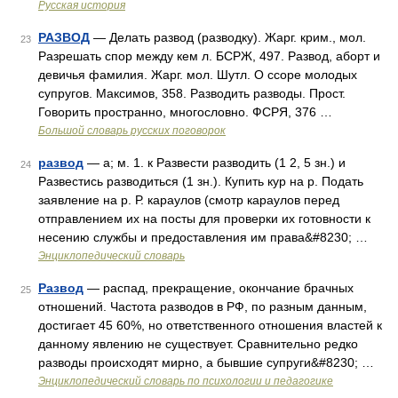
Русская история
РАЗВОД
— Делать развод (разводку). Жарг. крим., мол.
23
Разрешать спор между кем л. БСРЖ, 497. Развод, аборт и
девичья фамилия. Жарг. мол. Шутл. О ссоре молодых
супругов. Максимов, 358. Разводить разводы. Прост.
Говорить пространно, многословно. ФСРЯ, 376 …
Большой словарь русских поговорок
развод
— а; м. 1. к Развести разводить (1 2, 5 зн.) и
24
Развестись разводиться (1 зн.). Купить кур на р. Подать
заявление на р. Р. караулов (смотр караулов перед
отправлением их на посты для проверки их готовности к
несению службы и предоставления им права&#8230; …
Энциклопедический словарь
Развод
— распад, прекращение, окончание брачных
25
отношений. Частота разводов в РФ, по разным данным,
достигает 45 60%, но ответственного отношения властей к
данному явлению не существует. Сравнительно редко
разводы происходят мирно, а бывшие супруги&#8230; …
Энциклопедический словарь по психологии и педагогике